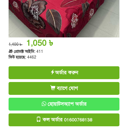
1,050 ৳
1,400 ৳
🎁 প্রোডাক্ট আইডি:
411
ভিউ হয়েছে:
4462
অর্ডার করুন
ব্যাগে যোগ
হোয়াটসঅ্যাপ অর্ডার
কল অর্ডার
01600768138