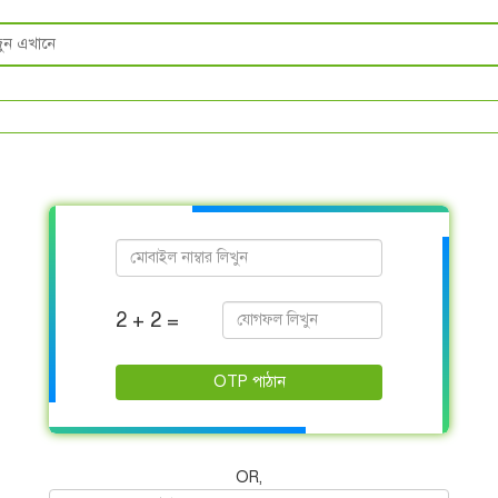
2 + 2 =
OTP পাঠান
OR,